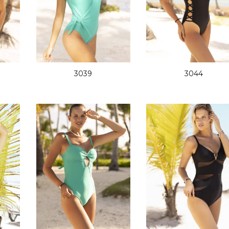
3039
3044