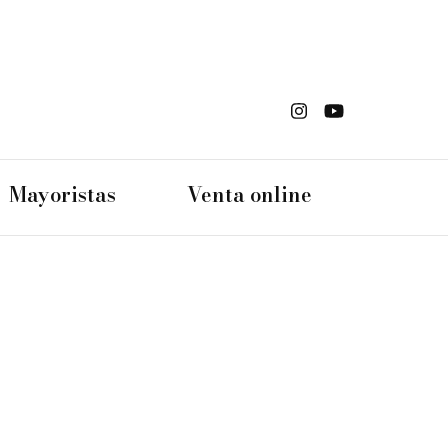
s Din
Mayoristas
Venta online
an