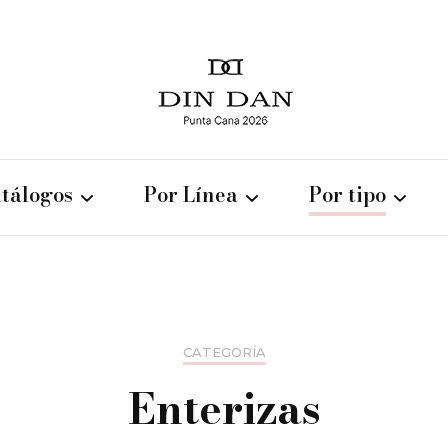
fábrica de trajes de baño
Malla
tálogos
Por Línea
Por tipo
D
Catálogo verano
Juvenil/teens
Bikinis
2026
Lady Plus
Enterizas
Catálogo verano
CATEGORÍA
Enteras
Tankinis
2025
Enterizas
Corpiños
Catálogo verano
2024