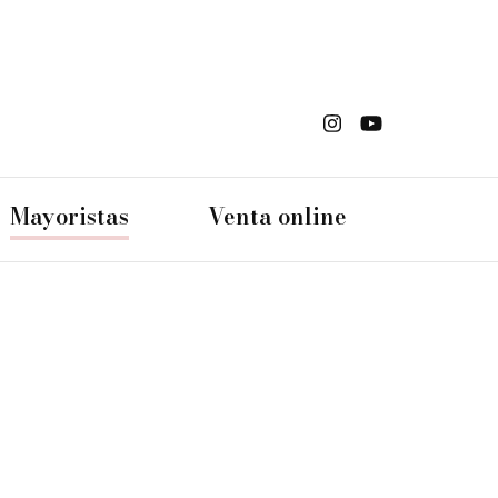
s Din
Mayoristas
Venta online
an