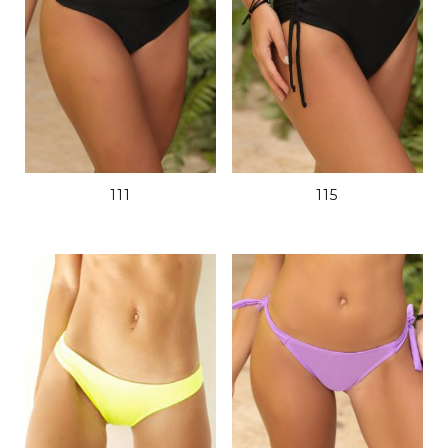
111
115