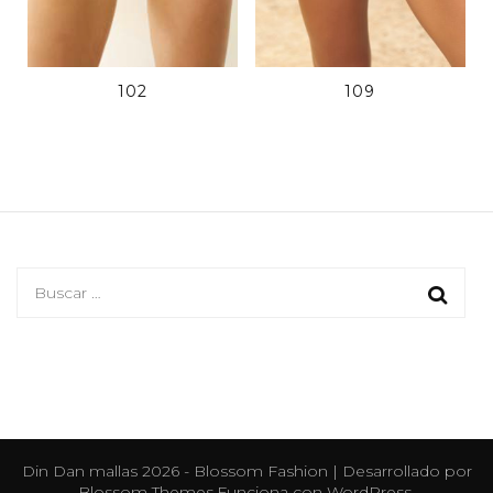
102
109
Buscar:
Din Dan mallas 2026 -
Blossom Fashion | Desarrollado por
Blossom Themes
.Funciona con
WordPress
.