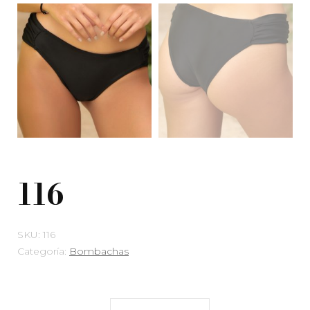
116
SKU:
116
Categoría:
Bombachas