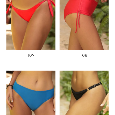
107
108