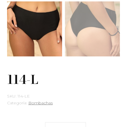
114-L
SKU:
114-LE
Categoría:
Bombachas