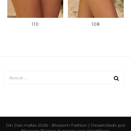
110
108
Buscar:
Din Dan mallas 2026 -
Blossom Fashion | Desarrollado por
Blossom Themes
.Funciona con
WordPress
.