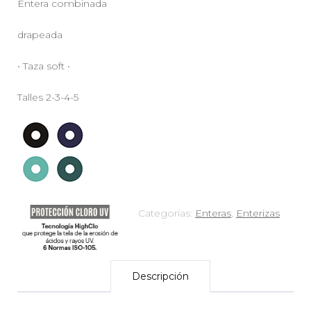
Entera combinada
drapeada
• Taza soft •
Talles 2-3-4-5
Categorías:
Enteras
,
Enterizas
Descripción