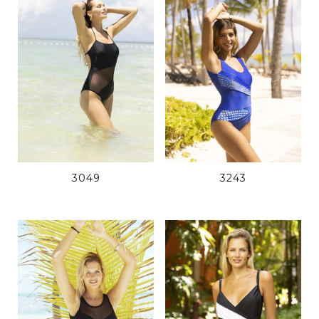
3049
3243