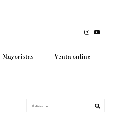
s Din
Mayoristas
Venta online
an
Buscar: