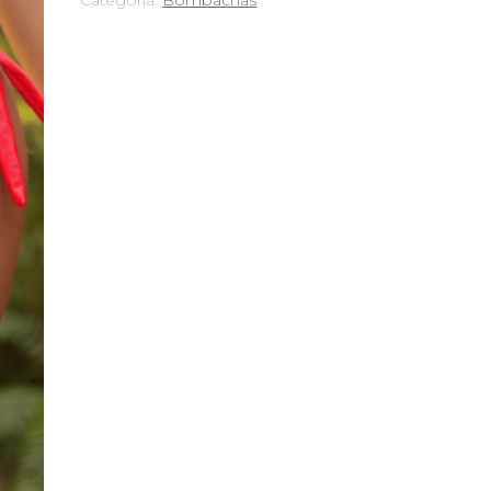
Categoría:
Bombachas
Bombachas