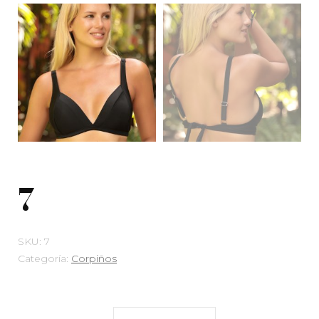
7
SKU:
7
Categoría:
Corpiños