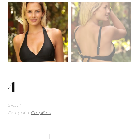
4
SKU:
4
Categoría:
Corpiños